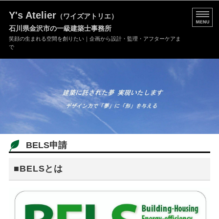
Y's Atelier
（ワイズアトリエ）
石川県金沢市の一級建築士事務所
笑顔の生まれる空間を創りたい｜企画から設計・監理・アフターケアま
で
事務所の特長
建築士紹介
事務所概要
ご依頼の流れ
BELS申請
ご依頼/お問い合わせ
■BELSとは