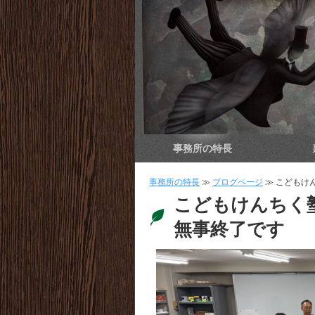
事務所の特長
事務所の特長
≫
ブログページ
≫ こどもけ
こどもけんちく
無事終了です