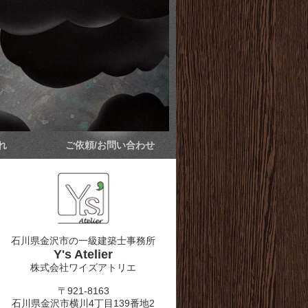
れ
ご依頼/お問い合わせ
石川県金沢市の一級建築士事務所
Y's Atelier
株式会社ワイズアトリエ
〒921-8163
石川県金沢市横川4丁目139番地2