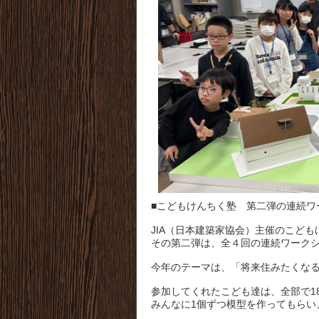
■こどもけんちく塾 第二弾の連続ワ
JIA（日本建築家協会）主催のこども
その第二弾は、全４回の連続ワーク
今年のテーマは、「将来住みたくな
参加してくれたこども達は、全部で1
みんなに1個ずつ模型を作ってもらい