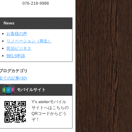
076-218-9988
News
お客様の声
リノベーション（再生）
民泊ビジネス
BELS申請
ブログカテゴリ
全ての記事(30)
モバイルサイト
Y's atelierモバイル
サイトへはこちらの
QRコードからどう
ぞ！