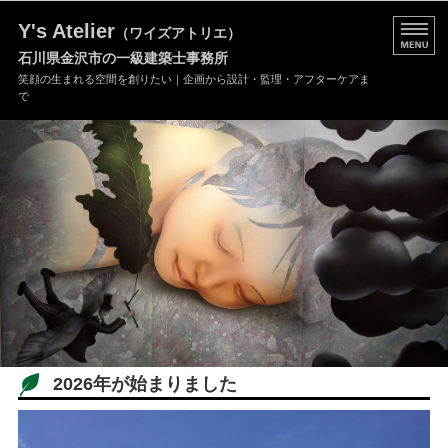
Y's Atelier
（ワイズアトリエ）
石川県金沢市の一級建築士事務所
笑顔の生まれる空間を創りたい｜企画から設計・監理・アフターケアま
で
事務所の特長
建築士紹介
事務所概要
ご依頼の流れ
ご依頼/お問い合わせ
2026年が始まりました