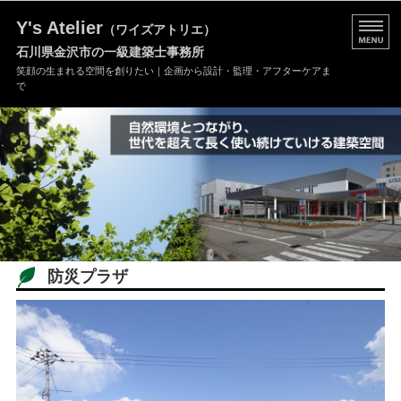
Y's Atelier
（ワイズアトリエ）
石川県金沢市の一級建築士事務所
笑顔の生まれる空間を創りたい｜企画から設計・監理・アフターケアま
で
事務所の特長
建築士紹介
事務所概要
ご依頼の流れ
防災プラザ
ご依頼/お問い合わせ